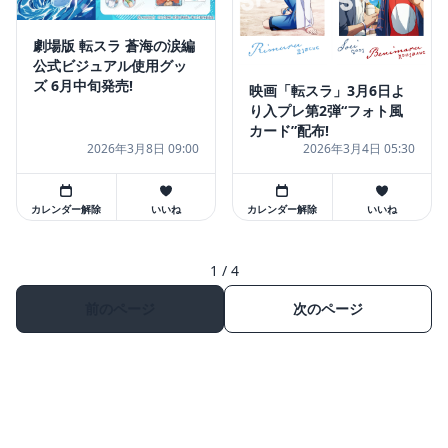
劇場版 転スラ 蒼海の涙編
公式ビジュアル使用グッ
ズ 6月中旬発売!
映画「転スラ」3月6日よ
り入プレ第2弾“フォト風
カード”配布!
2026年3月8日 09:00
2026年3月4日 05:30
カレンダー解除
いいね
カレンダー解除
いいね
1 / 4
前のページ
次のページ