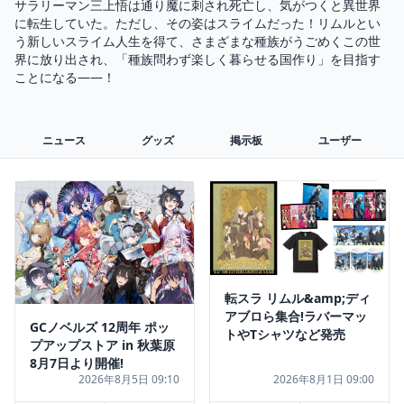
サラリーマン三上悟は通り魔に刺され死亡し、気がつくと異世界
に転生していた。ただし、その姿はスライムだった！リムルとい
う新しいスライム人生を得て、さまざまな種族がうごめくこの世
界に放り出され、「種族問わず楽しく暮らせる国作り」を目指す
ことになる――！
ニュース
グッズ
掲示板
ユーザー
転スラ リムル&amp;ディ
アブロら集合!ラバーマッ
GCノベルズ 12周年 ポッ
トやTシャツなど発売
プアップストア in 秋葉原
8月7日より開催!
2026年8月5日 09:10
2026年8月1日 09:00