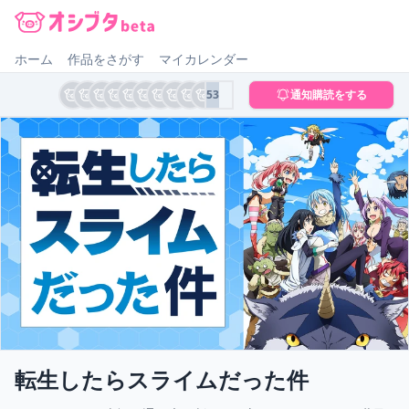
オシブタ Oshibuta
ホーム
作品をさがす
マイカレンダー
53
通知購読をする
転生したらスライムだった件