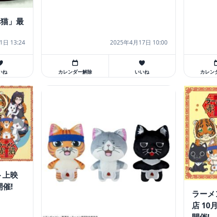
赤猫」最
1日 13:24
2025年4月17日 10:00
いね
カレンダー解除
いいね
カレン
ト上映
開催!
ラーメン
店 1