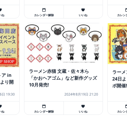
いね
カレンダー解除
いいね
カレン
ラーメン赤猫 文蔵・佐々木ら
ラーメ
ア in
「かおヘアゴム」など新作グッズ
24日
日より開
10月発売!
ボ開催
6日 19:30
2024年8月19日 21:20
いね
カレンダー解除
いいね
カレン