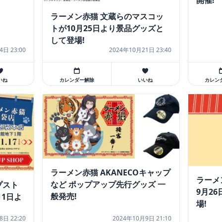
開催!
ラーメン赤猫 文蔵らのマスコッ
トが10月25日より景品グッズと
して登場!
4日 23:00
2024年10月21日 23:40
いね
カレンダー解除
いいね
カレン
ラーメン赤猫 AKANECOキャップ
ラーメ
など ポップアップ先行グッズ 一
プスト
9月2
般発売!
月1日よ
場!
8日 22:20
2024年10月9日 21:10