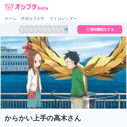
オシブタ Oshibuta
ホーム
作品をさがす
マイカレンダー
16
通知購読をする
からかい上手の高木さん