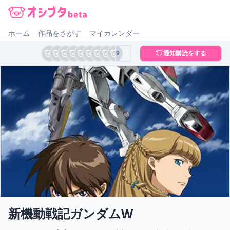
オシブタ Oshibuta
ホーム
作品をさがす
マイカレンダー
9
通知購読をする
新機動戦記ガンダムW