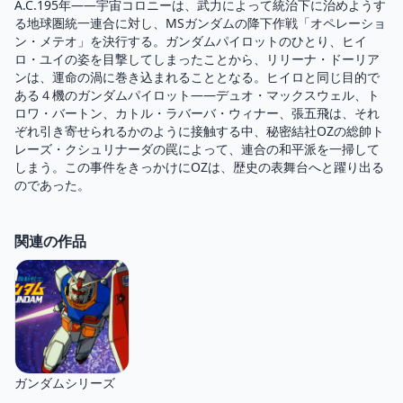
A.C.195年――宇宙コロニーは、武力によって統治下に治めようす
る地球圏統一連合に対し、MSガンダムの降下作戦「オペレーショ
ン・メテオ」を決行する。ガンダムパイロットのひとり、ヒイ
ロ・ユイの姿を目撃してしまったことから、リリーナ・ドーリア
ンは、運命の渦に巻き込まれることとなる。ヒイロと同じ目的で
ある４機のガンダムパイロット――デュオ・マックスウェル、ト
ロワ・バートン、カトル・ラバーバ・ウィナー、張五飛は、それ
ぞれ引き寄せられるかのように接触する中、秘密結社OZの総帥ト
レーズ・クシュリナーダの罠によって、連合の和平派を一掃して
しまう。この事件をきっかけにOZは、歴史の表舞台へと躍り出る
のであった。
関連の作品
ガンダムシリーズ