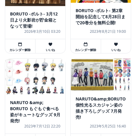
BORUTO -ボルト- 第2章
BORUTO -ボルト- 3月12
開始を記念して8月28日ま
日より火影岩が貯金箱と
で20巻分を無料公開!
なって登場!
2026年3月10日 03:20
2023年8月21日 19:00
カレンダー解除
いいね
カレンダー解除
いいね
NARUTO&amp;BORUTO
NARUTO &amp;
個性光るスカジャン姿の
BORUTO もぐもぐ食べる
描き下ろしグッズ 7月発
姿がキュートなグッズ 9月
売!
発売!
2023年7月12日 22:20
2023年5月25日 16:40