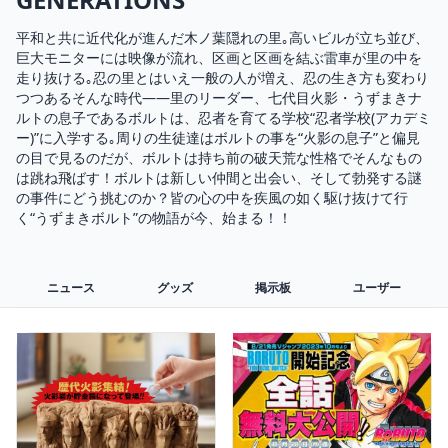
平和と共に近代化が進んだ木ノ葉隠れの里｡高いビルが立ち並び、
巨大モニターには映像が流れ、区画と区画を結ぶ雷車が里の中を
走り抜ける｡忍の里とはいえ一般の人が増え、忍の生き方も変わり
つつあるそんな時代――里のリーダー、七代目火影・うずまきナ
ルトの息子であるボルトは、忍者を育てる学校“忍者学校(アカデミ
ー)”に入学する｡周りの生徒達はボルトの事を“火影の息子”と偏見
の目で見るのだが、ボルトは持ち前の破天荒な性格でそんなもの
は跳ね飛ばす！ボルトは新しい仲間と出会い、そして勃発する謎
の事件にどう挑むのか？皆の心の中を疾風の如く駆け抜けて行
く“うずまきボルト”の物語が今、始まる！！
ニュース
グッズ
掲示板
ユーザー