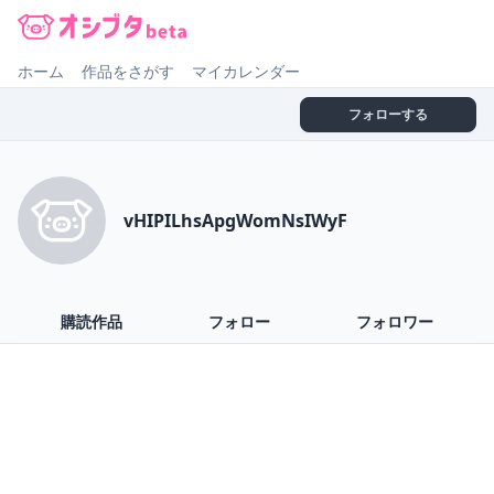
オシブタ Oshibuta
ホーム
作品をさがす
マイカレンダー
フォローする
vHIPILhsApgWomNsIWyF
購読作品
フォロー
フォロワー