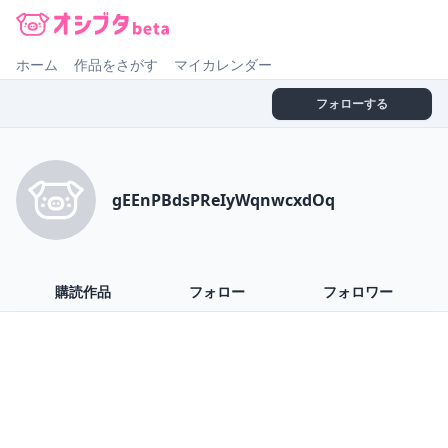
オシブタ Oshibuta
ホーム
作品をさがす
マイカレンダー
フォローする
gEEnPBdsPReIyWqnwcxdOq
購読作品
フォロー
フォロワー