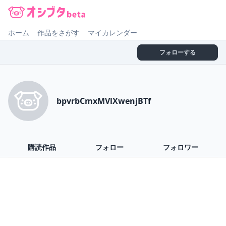
オシブタ Oshibuta
ホーム
作品をさがす
マイカレンダー
フォローする
bpvrbCmxMVlXwenjBTf
購読作品
フォロー
フォロワー