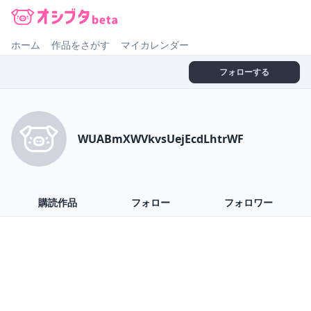
オシブタ Oshibuta
ホーム
作品をさがす
マイカレンダー
フォローする
WUABmXWVkvsUejEcdLhtrWF
購読作品
フォロー
フォロワー