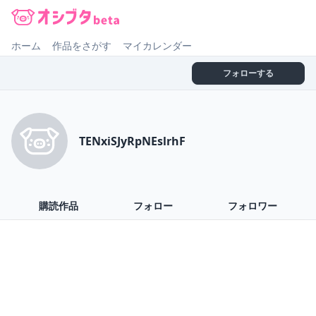
オシブタ Oshibuta
ホーム
作品をさがす
マイカレンダー
フォローする
TENxiSJyRpNEslrhF
購読作品
フォロー
フォロワー