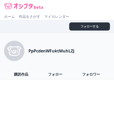
オシブタ Oshibuta
ホーム
作品をさがす
マイカレンダー
フォローする
PpPcdenWFuktMuhLZJ
購読作品
フォロー
フォロワー