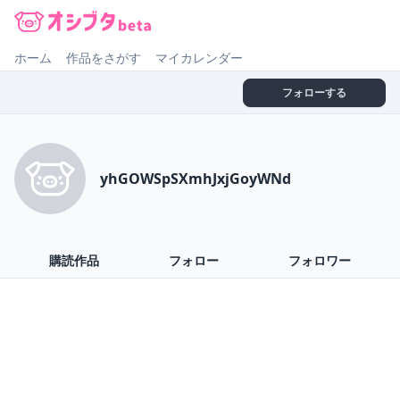
オシブタ Oshibuta
ホーム
作品をさがす
マイカレンダー
フォローする
yhGOWSpSXmhJxjGoyWNd
購読作品
フォロー
フォロワー