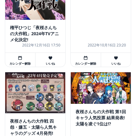
権平ひつじ「夜桜さんち
の大作戦」2024年TVアニ
メ化決定!
2022年12月16日 17:50
2022年10月16日 23:20
カレンダー解除
いいね
カレンダー解除
いいね
夜桜さんちの大作戦 第1回
キャラ人気投票 結果発表!
夜桜さんちの大作戦 四
太陽を凌ぐ1位は!?
怨・嫌五・太陽ら人気キ
ャラのグッズ 4月発売!