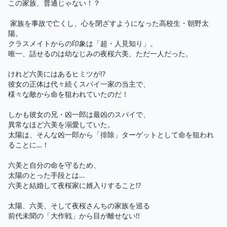
この家族、普通じゃない！？

 家族を事故で亡くし、心を閉ざすようになった高校生・朝野太
陽。

クラスメイトからの印象は「超・人見知り」。

唯一、話せるのは幼なじみの夜桜六美、ただ一人だった。

けれど六美にはあるヒミツが!?

彼女の正体は代々続くスパイ一家の当主で、

様々な敵から命を狙われていたのだ！

しかも彼女の兄・凶一郎は最凶のスパイで、

異常なほど六美を溺愛していた。

太陽は、そんな凶一郎から「排除」ターゲットとして命を狙われ
ることに…！

六美と自分の命を守るため、

太陽のとった手段とは…

六美と結婚して夜桜家に婿入りすること!?

太陽、六美、そして夜桜さんちの家族を巡る

前代未聞の「大作戦」から目が離せない!! 