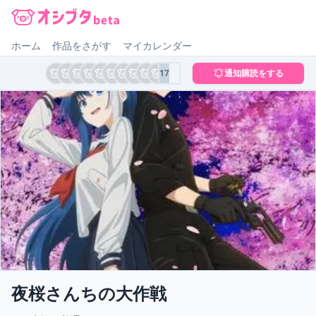
オシブタ Oshibuta
ホーム
作品をさがす
マイカレンダー
17
通知購読をする
夜桜さんちの大作戦