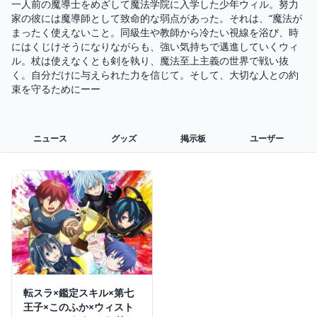
一人前の魔導士をめざして魔法学院に入学した少年ウィル。努力
家の彼には魔導師として致命的な弱点があった。それは、“魔法が
まったく使えないこと。同級生や教師から冷たい視線を浴び、時
にはくじけそうになりながらも、強い気持ちで邁進していくウィ
ル。杖は使えなくとも剣を執り、魔法至上主義の世界で戦い抜
く。自分だけに与えられた力を信じて。そして、大切な人との約
束を守るためにーー
ニュース
グッズ
掲示板
ユーザー
転スラ×鑑定スキル×第七
王子×このふか×ウィスト