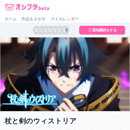
オシブタ Oshibuta
ホーム
作品をさがす
マイカレンダー
8
通知購読をする
杖と剣のウィストリア