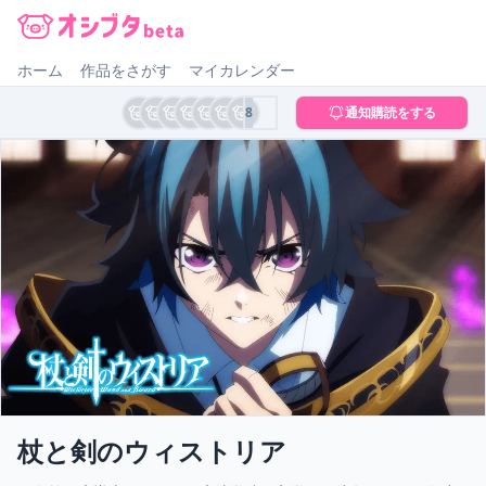
オシブタ Oshibuta
ホーム
作品をさがす
マイカレンダー
8
通知購読をする
杖と剣のウィストリア