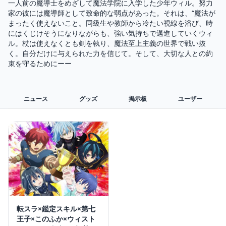
一人前の魔導士をめざして魔法学院に入学した少年ウィル。努力
家の彼には魔導師として致命的な弱点があった。それは、“魔法が
まったく使えないこと。同級生や教師から冷たい視線を浴び、時
にはくじけそうになりながらも、強い気持ちで邁進していくウィ
ル。杖は使えなくとも剣を執り、魔法至上主義の世界で戦い抜
く。自分だけに与えられた力を信じて。そして、大切な人との約
束を守るためにーー
ニュース
グッズ
掲示板
ユーザー
転スラ×鑑定スキル×第七
王子×このふか×ウィスト