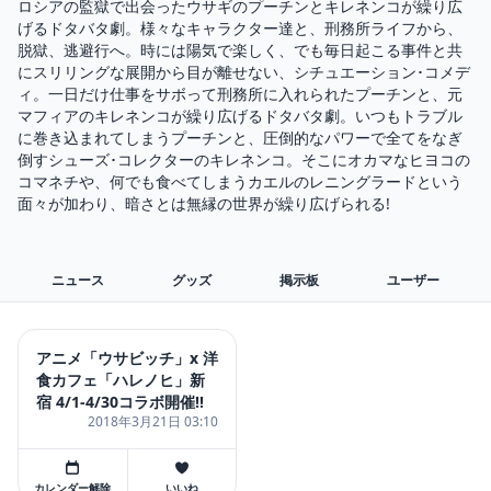
ロシアの監獄で出会ったウサギのプーチンとキレネンコが繰り広
げるドタバタ劇。様々なキャラクター達と、刑務所ライフから、
脱獄、逃避行へ。時には陽気で楽しく、でも毎日起こる事件と共
にスリリングな展開から目が離せない、シチュエーション･コメデ
ィ。一日だけ仕事をサボって刑務所に入れられたプーチンと、元
マフィアのキレネンコが繰り広げるドタバタ劇。いつもトラブル
に巻き込まれてしまうプーチンと、圧倒的なパワーで全てをなぎ
倒すシューズ･コレクターのキレネンコ。そこにオカマなヒヨコの
コマネチや、何でも食べてしまうカエルのレニングラードという
面々が加わり、暗さとは無縁の世界が繰り広げられる!
ニュース
グッズ
掲示板
ユーザー
アニメ「ウサビッチ」x 洋
食カフェ「ハレノヒ」新
宿 4/1-4/30コラボ開催!!
2018年3月21日 03:10
カレンダー解除
いいね