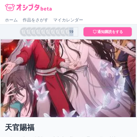
オシブタ Oshibuta
ホーム
作品をさがす
マイカレンダー
19
通知購読をする
天官賜福