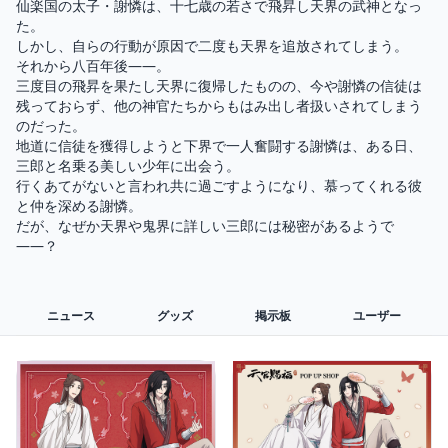
仙楽国の太子・謝憐は、十七歳の若さで飛昇し天界の武神となっ
た。

しかし、自らの行動が原因で二度も天界を追放されてしまう。

それから八百年後――。

三度目の飛昇を果たし天界に復帰したものの、今や謝憐の信徒は
残っておらず、他の神官たちからもはみ出し者扱いされてしまう
のだった。

地道に信徒を獲得しようと下界で一人奮闘する謝憐は、ある日、
三郎と名乗る美しい少年に出会う。

行くあてがないと言われ共に過ごすようになり、慕ってくれる彼
と仲を深める謝憐。

だが、なぜか天界や鬼界に詳しい三郎には秘密があるようで
――？
ニュース
グッズ
掲示板
ユーザー