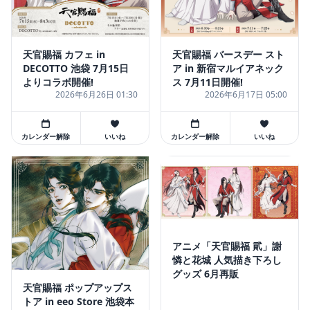
天官賜福 バースデー スト
天官賜福 カフェ in
ア in 新宿マルイアネック
DECOTTO 池袋 7月15日
ス 7月11日開催!
よりコラボ開催!
2026年6月26日 01:30
2026年6月17日 05:00
カレンダー解除
いいね
カレンダー解除
いいね
アニメ「天官賜福 貮」謝
憐と花城 人気描き下ろし
グッズ 6月再販
天官賜福 ポップアップス
トア in eeo Store 池袋本