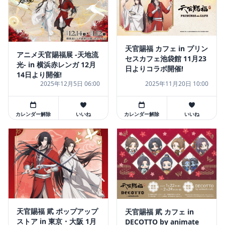
天官賜福 カフェ in プリン
アニメ天官賜福展 -天地流
セスカフェ池袋館 11月23
光- in 横浜赤レンガ 12月
日よりコラボ開催!
14日より開催!
2025年12月5日 06:00
2025年11月20日 10:00
カレンダー解除
いいね
カレンダー解除
いいね
天官賜福 貮 ポップアップ
天官賜福 貮 カフェ in
ストア in 東京・大阪 1月
DECOTTO by animate