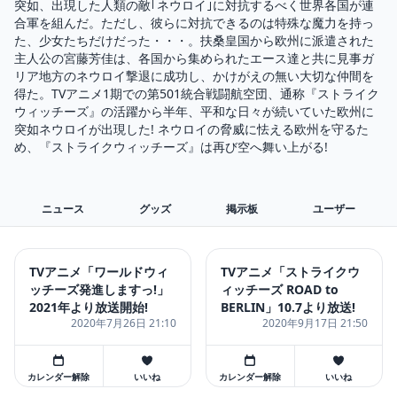
突如、出現した人類の敵｢ネウロイ｣に対抗するべく世界各国が連
合軍を組んだ。ただし、彼らに対抗できるのは特殊な魔力を持っ
た、少女たちだけだった・・・。扶桑皇国から欧州に派遣された
主人公の宮藤芳佳は、各国から集められたエース達と共に見事ガ
リア地方のネウロイ撃退に成功し、かけがえの無い大切な仲間を
得た。TVアニメ1期での第501統合戦闘航空団、通称『ストライク
ウィッチーズ』の活躍から半年、平和な日々が続いていた欧州に
突如ネウロイが出現した! ネウロイの脅威に怯える欧州を守るた
め、『ストライクウィッチーズ』は再び空へ舞い上がる!
ニュース
グッズ
掲示板
ユーザー
TVアニメ「ワールドウィ
TVアニメ「ストライクウ
ッチーズ発進しますっ!」
ィッチーズ ROAD to
2021年より放送開始!
BERLIN」10.7より放送!
2020年7月26日 21:10
2020年9月17日 21:50
カレンダー解除
いいね
カレンダー解除
いいね