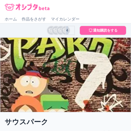
オシブタ Oshibuta
ホーム
作品をさがす
マイカレンダー
4
通知購読をする
サウスパーク