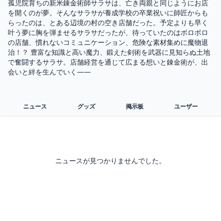
孤児院育ちの新米錬金術師サラサは、亡き両親と同じようにお店
を開くのが夢。そんなサラサが養成学校の卒業祝いに師匠からも
らったのは、とある辺境の村の空き店舗だった。予定よりも早く
叶う夢に胸を弾ませるサラサだったが、待っていたのはボロボロ
の店舗、慣れないコミュニケーション、危険な素材集めに魔物退
治！？ 豊富な知識と高い魔力、鍛えた剣術を武器に見知らぬ土地
で奮闘するサラサ。店舗経営を通じて広まる想いと錬金術が、出
会いと絆を生んでいく――
ニュース
グッズ
掲示板
ユーザー
ニュースが見つかりませんでした。