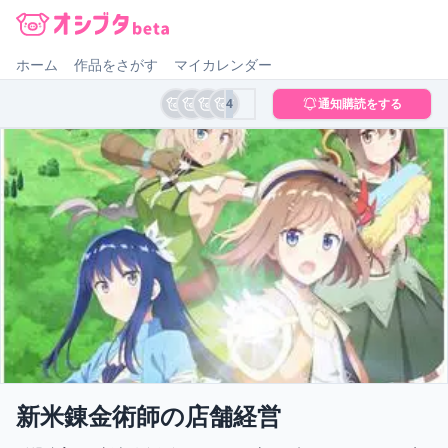
オシブタ Oshibuta
ホーム
作品をさがす
マイカレンダー
4
通知購読をする
新米錬金術師の店舗経営