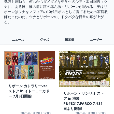
勉強も運動も、何もかもダメダメな中学生の少年・沢田綱吉（ツ
ナ）。ある日、彼の前に謎の赤ん坊・リボーンが現れる。実はリ
ボーンはツナをマフィアの10代目ボスとして育てるための家庭教
師だったのだ。ツナとリボーンの、ドタバタな日常の幕が上が
る。
ニュース
グッズ
掲示板
ユーザー
リボーン カトラリーver.
ストア in イトーヨーカド
リボーン × サンリオ スト
ー 7月3日開催!
ア in 池袋
P&#8217;PARCO 7月31
日より開催!
2026年6月29日 02:00
2026年6月28日 08:00