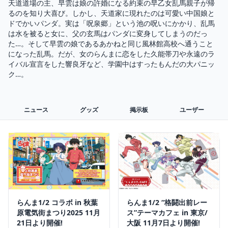
天道道場の主、早雲は娘の許婚になる約束の早乙女乱馬親子が帰
るのを知り大喜び。しかし、天道家に現れたのは可愛い中国娘と
ドでかいパンダ。実は「呪泉郷」という池の呪いにかかり、乱馬
は水を被ると女に、父の玄馬はパンダに変身してしまうのだっ
た…。そして早雲の娘であるあかねと同じ風林館高校へ通うこと
になった乱馬。だが、女のらんまに恋をした久能帯刀や永遠のラ
イバル宣言をした響良牙など、学園中はすったもんだの大パニッ
ク…。
ニュース
グッズ
掲示板
ユーザー
らんま1/2 コラボ in 秋葉
らんま1/2 “格闘出前レー
原電気街まつり2025 11月
ス”テーマカフェ in 東京/
21日より開催!
大阪 11月7日より開催!