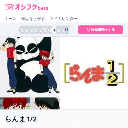
オシブタ Oshibuta
ホーム
作品をさがす
マイカレンダー
33
通知購読をする
らんま1/2