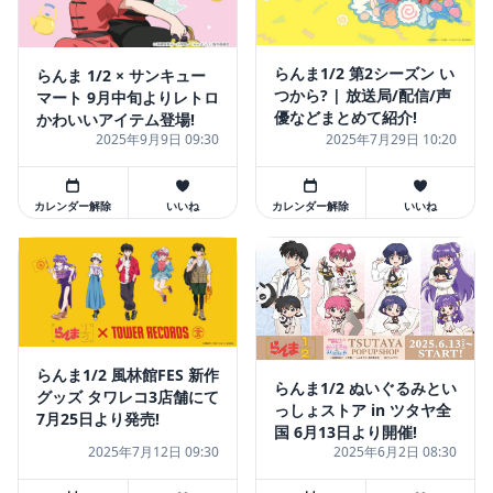
らんま1/2 第2シーズン い
らんま 1/2 × サンキュー
つから? | 放送局/配信/声
マート 9月中旬よりレトロ
優などまとめて紹介!
かわいいアイテム登場!
2025年9月9日 09:30
2025年7月29日 10:20
カレンダー解除
いいね
カレンダー解除
いいね
らんま1/2 風林館FES 新作
らんま1/2 ぬいぐるみとい
グッズ タワレコ3店舗にて
っしょストア in ツタヤ全
7月25日より発売!
国 6月13日より開催!
2025年7月12日 09:30
2025年6月2日 08:30