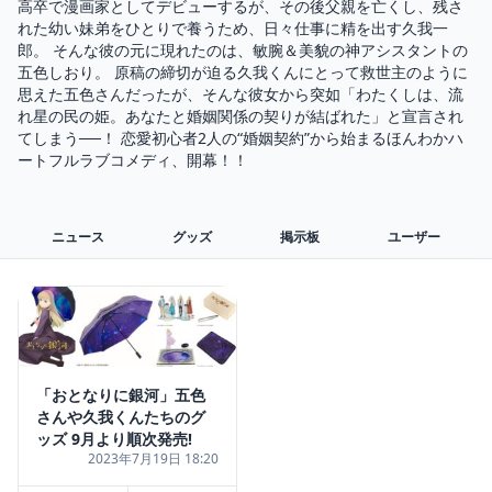
高卒で漫画家としてデビューするが、その後父親を亡くし、残さ
れた幼い妹弟をひとりで養うため、日々仕事に精を出す久我一
郎。 そんな彼の元に現れたのは、敏腕＆美貌の神アシスタントの
五色しおり。 原稿の締切が迫る久我くんにとって救世主のように
思えた五色さんだったが、そんな彼女から突如「わたくしは、流
れ星の民の姫。あなたと婚姻関係の契りが結ばれた」と宣言され
てしまう──！ 恋愛初心者2人の“婚姻契約”から始まるほんわかハ
ートフルラブコメディ、開幕！！
ニュース
グッズ
掲示板
ユーザー
「おとなりに銀河」五色
さんや久我くんたちのグ
ッズ 9月より順次発売!
2023年7月19日 18:20