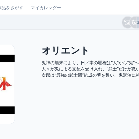
作品をさがす
マイカレンダー
オリエント
鬼神の襲来により、日ノ本の覇権は“人”から“鬼”へ
人々が鬼による支配を受け入れ、“武士”だけが戦
次郎は“最強の武士団”結成の夢を誓い、鬼退治に