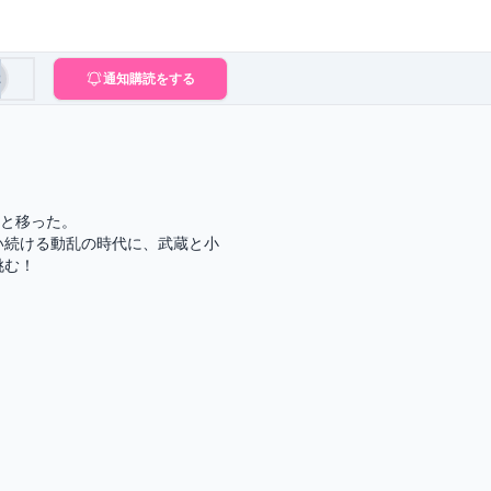
2
通知購読をする
と移った。

い続ける動乱の時代に、武蔵と小
挑む！