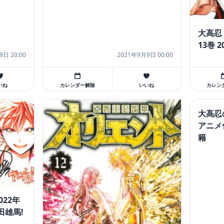
大高忍
13巻 
9日 20:00
2021年9月9日 00:00
いね
カレンダー解除
いいね
カレン
大高忍
アニメ
籍
22年
田雄馬!