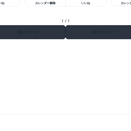
いね
カレンダー解除
いいね
カレン
1 / 1
前のページ
次のページ