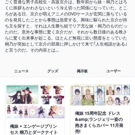
ごく普通な男子高校生・高坂京介は、数年前から妹・桐乃とはろ
くに挨拶もかわさないという冷え切った関係になっていた。とこ
ろがある日、京介が萌えアニメのDVDケースが玄関に落ちている
のを発見したことから事態は急変する。興味に駆られた京介が持
ち主を探すと、それは人生勝ち組でリア充な妹・桐乃のものだっ
たのだ。意外な事態に驚く京介だが、それから数日後のある晩さ
らに驚く出来事が起こる。ほとんど無視に近い態度をとっていた
桐乃が突如として京介の部屋に押しかけて来て｢人生相談がある｣
と言うのだ。その内容とは…
ニュース
グッズ
掲示板
ユーザー
俺妹 15周年記念 ドレス
&amp;ランジェリー姿の
抱きまくらカバー 11月発
俺妹 × エンゲージプリン
売!
セス 桐乃とダークナイト