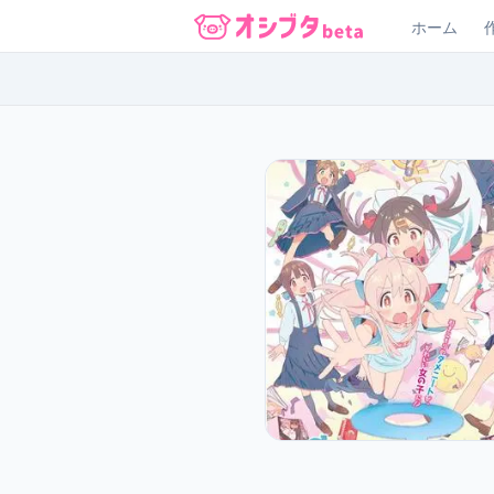
ホーム
オシブタ Oshibuta