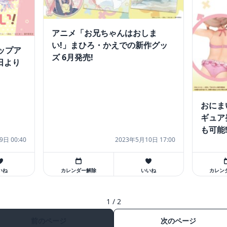
アニメ「お兄ちゃんはおしま
い!」まひろ・かえでの新作グッ
ップア
ズ 6月発売!
0日より
おにま
ギュア
も可能!
9日 00:40
2023年5月10日 17:00
いね
カレンダー解除
いいね
カレン
1 / 2
前のページ
次のページ