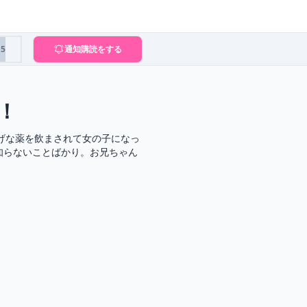
15
通知購読をする
！
げな薬を飲まされて女の子になっ
知らないことばかり。お兄ちゃん