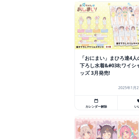
「おにまい」まひろ達4人
下ろし水着&#038;ワイシ
ッズ 3月発売!
2025年1月2
カレンダー解除
い