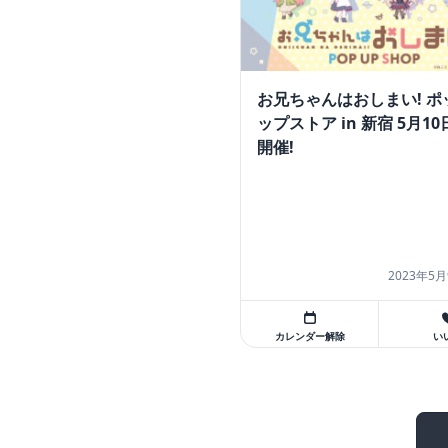
お兄ちゃんはおしまい! ポ
ップストア in 新宿 5月1
開催!
2023年5月
カレンダー解除
い