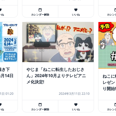
いね
カレンダー解除
いいね
カレン
描き下
やじま「ねこに転生したおじさ
6月14日
ん」2024年10月よりテレビアニ
ねこに
メ化決定!
レゼント
り開始
1日 01:20
2024年3月11日 22:10
いね
カレンダー解除
いいね
カレン