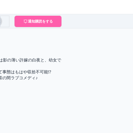
2
通知購読をする
のは影の薄い許嫁の白夜と、幼女で
事態はもはや収拾不可能!?

茶の間ラブコメディ♪