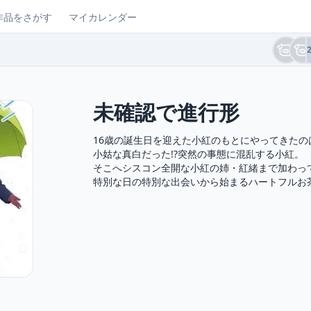
作品をさがす
マイカレンダー
未確認で進行形
16歳の誕生日を迎えた小紅のもとにやってきた
小姑な真白だった!?突然の事態に混乱する小紅。

そこへシスコン全開な小紅の姉・紅緒まで加わって
特別な日の特別な出会いから始まるハートフルお