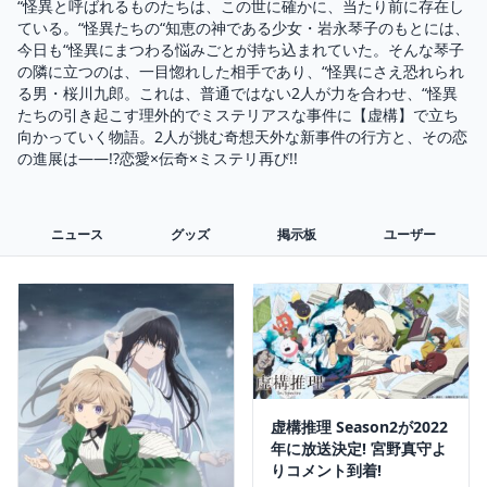
“怪異と呼ばれるものたちは、この世に確かに、当たり前に存在し
ている。“怪異たちの“知恵の神である少女・岩永琴子のもとには、
今日も“怪異にまつわる悩みごとが持ち込まれていた。そんな琴子
の隣に立つのは、一目惚れした相手であり、“怪異にさえ恐れられ
る男・桜川九郎。これは、普通ではない2人が力を合わせ、“怪異
たちの引き起こす理外的でミステリアスな事件に【虚構】で立ち
向かっていく物語。2人が挑む奇想天外な新事件の行方と、その恋
の進展は――!?恋愛×伝奇×ミステリ再び!!
ニュース
グッズ
掲示板
ユーザー
虚構推理 Season2が2022
年に放送決定! 宮野真守よ
りコメント到着!