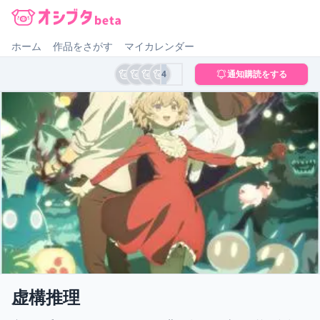
オシブタ Oshibuta
ホーム
作品をさがす
マイカレンダー
4
通知購読をする
虚構推理