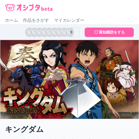
オシブタ Oshibuta
ホーム
作品をさがす
マイカレンダー
9
通知購読をする
キングダム