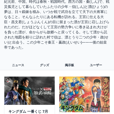
紀元前、中国。時代は春秋・戦国時代。西方の国・秦(しん)で、戦
災孤児として暮らしていたふたりの少年・信(しん)と漂(ひょう)の
夢は、日々鍛錬を積み、いつか戦で武功を立てて天下の大将軍に
なること。そんなふたりにある転機が訪れる。王宮に仕える大
臣・昌文君(しょうぶんくん)の目に留まった漂が王宮に召し上げら
れたのだ。だがほどなくして王宮の勢力争いに巻き込まれ大けが
を負った漂が、命からがら故郷へと戻ってくる。そして漂から託
された地図を頼りに訪れた村で信は、漂とうり二つの少年・政(せ
い)と出会う。この少年こそ秦王・嬴政(えいせい)―――後の始皇
帝であった。
ニュース
グッズ
掲示板
ユーザー
キングダム 一番くじ 7月