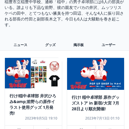
稲豊市立稲豊中学校、通称「稲中」の男子卓球部には6人の部員が
いる。誰よりも下品な前野、彼の親友でバカの井沢、ムッツリス
ケベの田中、とてつもない腋臭を持つ田辺、そんな4人に振り回さ
れる部長の竹田と副部長木之下。今日も6人は大騒動を巻き起こ
す。
ニュース
グッズ
掲示板
ユーザー
行け!稲中卓球部 井沢ひろ
行け! 稲中卓球部 原作グッ
み&amp;前野らの原作イ
ズストア in 新宿/大宮 7月
ラスト使用グッズ 1月発
28日より順次開催!
売!
2023年9月5日 19:10
2023年7月13日 01:10