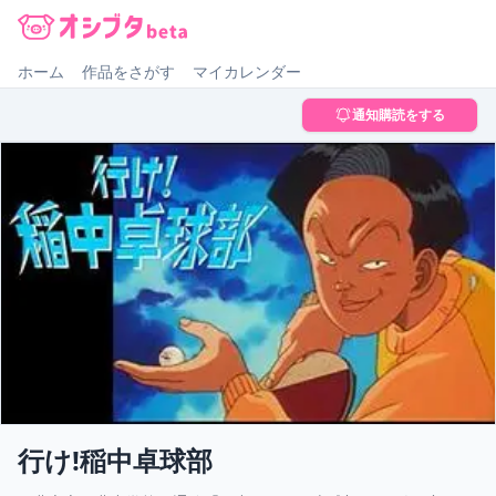
オシブタ Oshibuta
ホーム
作品をさがす
マイカレンダー
通知購読をする
行け!稲中卓球部