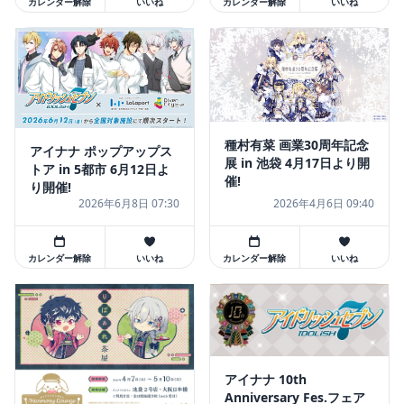
カレンダー解除
いいね
カレンダー解除
いいね
種村有菜 画業30周年記念
アイナナ ポップアップス
展 in 池袋 4月17日より開
トア in 5都市 6月12日よ
催!
り開催!
2026年6月8日 07:30
2026年4月6日 09:40
カレンダー解除
いいね
カレンダー解除
いいね
アイナナ 10th
Anniversary Fes.フェア