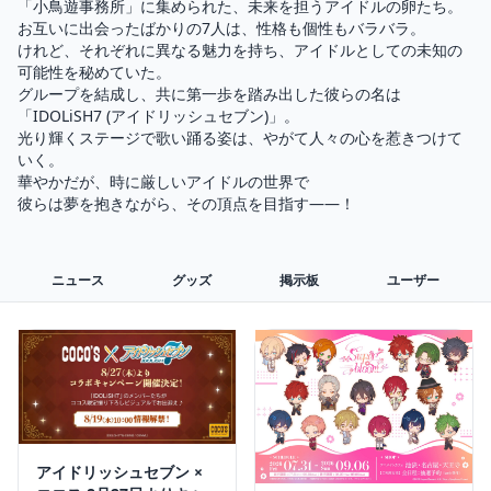
「小鳥遊事務所」に集められた、未来を担うアイドルの卵たち。

お互いに出会ったばかりの7人は、性格も個性もバラバラ。

けれど、それぞれに異なる魅力を持ち、アイドルとしての未知の
可能性を秘めていた。

グループを結成し、共に第一歩を踏み出した彼らの名は
「IDOLiSH7 (アイドリッシュセブン)」。

光り輝くステージで歌い踊る姿は、やがて人々の心を惹きつけて
いく。

華やかだが、時に厳しいアイドルの世界で

彼らは夢を抱きながら、その頂点を目指す――！
ニュース
グッズ
掲示板
ユーザー
アイドリッシュセブン ×