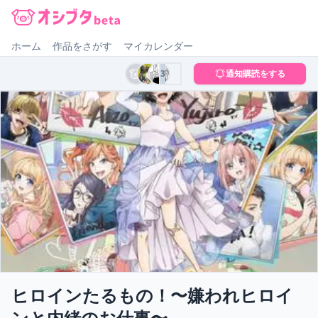
オシブタ Oshibuta
ホーム
作品をさがす
マイカレンダー
3
通知購読をする
ヒロインたるもの！〜嫌われヒロイ
ンと内緒のお仕事〜