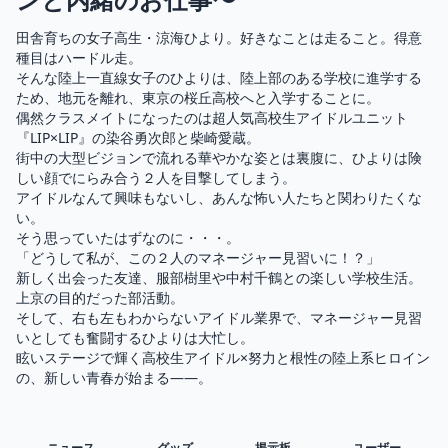
田舎育ちの女子高生・涼海ひより。好きなことは走ること。得意
種目はハードル走。

そんな陸上一直線女子のひよりは、陸上部のある学校に進学する
ため、地元を離れ、東京の桜丘高校へと入学することに。

偶然クラスメイトになったのは超人気高校生アイドルユニット
『LIP×LIP』の染谷勇次郎と柴崎愛蔵。

街中の大型ビジョンで流れる華やかな姿とは裏腹に、ひよりは険
しい顔でにらみ合う２人を目撃してしまう。

アイドルなんて興味もないし、あんな怖い人たちと関わりたくな
い。

そう思っていたはずなのに・・・。

「どうして私が、この２人のマネージャー見習いに！？」

新しく出会った友達、服部樹里や中村千鶴との楽しい学校生活。
上京の目的だった部活動。

そして、右も左もわからないアイドル業界で、マネージャー見習
いとしても奮闘するひよりは大忙し。

眩いステージで輝く高校生アイドル×努力と根性の陸上系ヒロイン
の、新しい青春が始まる——。
ニュース
グッズ
掲示板
ユーザー