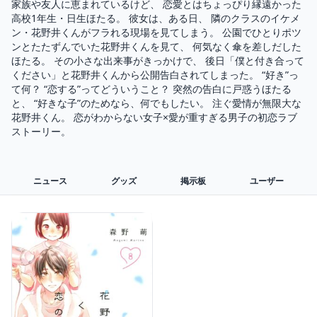
家族や友人に恵まれているけど、 恋愛とはちょっぴり縁遠かった
高校1年生・日生ほたる。 彼女は、ある日、 隣のクラスのイケメ
ン・花野井くんがフラれる現場を見てしまう。 公園でひとりポツ
ンとたたずんでいた花野井くんを見て、 何気なく傘を差しだした
ほたる。 その小さな出来事がきっかけで、 後日「僕と付き合って
ください」と花野井くんから公開告白されてしまった。 “好き”っ
て何？ “恋する”ってどういうこと？ 突然の告白に戸惑うほたる
と、 “好きな子”のためなら、何でもしたい。 注ぐ愛情が無限大な
花野井くん。 恋がわからない女子×愛が重すぎる男子の初恋ラブ
ストーリー。
ニュース
グッズ
掲示板
ユーザー