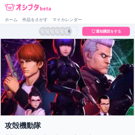
オシブタ Oshibuta
ホーム
作品をさがす
マイカレンダー
6
通知購読をする
攻殻機動隊