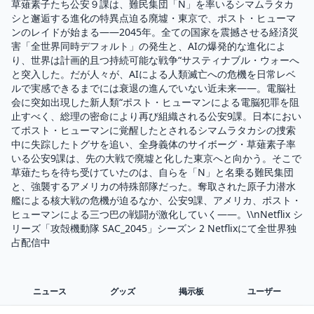
草薙素子たち公安９課は、難民集団「N」を率いるシマムラタカ
シと邂逅する進化の特異点迫る廃墟・東京で、ポスト・ヒューマ
ンのレイドが始まる——2045年。全ての国家を震撼させる経済災
害「全世界同時デフォルト」の発生と、AIの爆発的な進化によ
り、世界は計画的且つ持続可能な戦争“サスティナブル・ウォーへ
と突入した。だが人々が、AIによる人類滅亡への危機を日常レベ
ルで実感できるまでには衰退の進んでいない近未来――。電脳社
会に突如出現した新人類“ポスト・ヒューマンによる電脳犯罪を阻
止すべく、総理の密命により再び組織される公安9課。日本におい
てポスト・ヒューマンに覚醒したとされるシマムラタカシの捜索
中に失踪したトグサを追い、全身義体のサイボーグ・草薙素子率
いる公安9課は、先の大戦で廃墟と化した東京へと向かう。そこで
草薙たちを待ち受けていたのは、自らを「N」と名乗る難民集団
と、強襲するアメリカの特殊部隊だった。奪取された原子力潜水
艦による核大戦の危機が迫るなか、公安9課、アメリカ、ポスト・
ヒューマンによる三つ巴の戦闘が激化していく――。\\nNetflix シ
リーズ「攻殻機動隊 SAC_2045」シーズン 2 Netflixにて全世界独
占配信中
ニュース
グッズ
掲示板
ユーザー