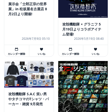
展示会「士郎正宗の世界
展」in 松坂屋名古屋店 8
月2日より開催!
攻殻機動隊 × グラニフ 5
月19日よりコラボアイテ
ム登場!
2026年7月9日 05:10
2026年5月19日 08:40
カレンダー解除
いいね
カレンダー解除
いいね
攻殻機動隊 S.A.C 笑い男
やタチコマのTシャツ・パ
ーカー・雑貨 9月発売