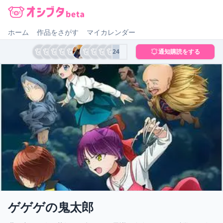
オシブタ Oshibuta
ホーム
作品をさがす
マイカレンダー
24
通知購読をする
ゲゲゲの鬼太郎