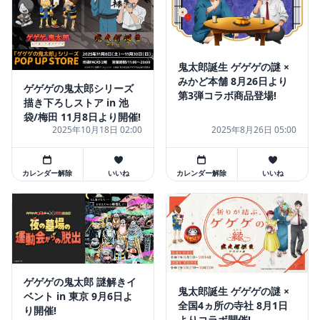
鬼太郎誕生 ゲゲゲの謎 ×
みかど本舗 8月26日より
ゲゲゲの鬼太郎シリーズ
第3弾コラボ商品登場!
描き下ろしストア in 池
袋/梅田 11月8日より開催!
2025年10月18日 02:00
2025年8月26日 05:00
カレンダー解除
いいね
カレンダー解除
いいね
ゲゲゲの鬼太郎 謎解きイ
鬼太郎誕生 ゲゲゲの謎 ×
ベント in 東京 9月6日よ
全国4ヵ所の寺社 8月1日
り開催!
よりコラボ開催!