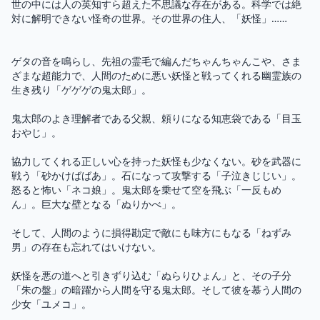
世の中には人の英知すら超えた不思議な存在がある。科学では絶
対に解明できない怪奇の世界。その世界の住人、「妖怪」……

ゲタの音を鳴らし、先祖の霊毛で編んだちゃんちゃんこや、さま
ざまな超能力で、人間のために悪い妖怪と戦ってくれる幽霊族の
生き残り「ゲゲゲの鬼太郎」。

鬼太郎のよき理解者である父親、頼りになる知恵袋である「目玉
おやじ」。

協力してくれる正しい心を持った妖怪も少なくない。砂を武器に
戦う「砂かけばばあ」。石になって攻撃する「子泣きじじい」。
怒ると怖い「ネコ娘」。鬼太郎を乗せて空を飛ぶ「一反もめ
ん」。巨大な壁となる「ぬりかべ」。

そして、人間のように損得勘定で敵にも味方にもなる「ねずみ
男」の存在も忘れてはいけない。

妖怪を悪の道へと引きずり込む「ぬらりひょん」と、その子分
「朱の盤」の暗躍から人間を守る鬼太郎。そして彼を慕う人間の
少女「ユメコ」。
