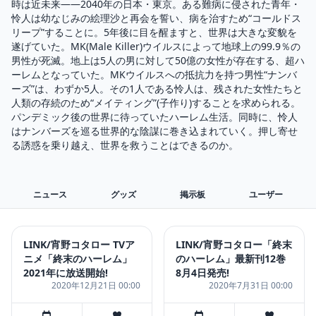
時は近未来――2040年の日本・東京。ある難病に侵された青年・
怜人は幼なじみの絵理沙と再会を誓い、病を治すため“コールドス
リープ”することに。5年後に目を醒ますと、世界は大きな変貌を
遂げていた。MK(Male Killer)ウイルスによって地球上の99.9％の
男性が死滅。地上は5人の男に対して50億の女性が存在する、超ハ
ーレムとなっていた。MKウイルスへの抵抗力を持つ男性“ナンバ
ーズ”は、わずか5人。その1人である怜人は、残された女性たちと
人類の存続のため“メイティング”(子作り)することを求められる。
パンデミック後の世界に待っていたハーレム生活。同時に、怜人
はナンバーズを巡る世界的な陰謀に巻き込まれていく。押し寄せ
る誘惑を乗り越え、世界を救うことはできるのか。
ニュース
グッズ
掲示板
ユーザー
LINK/宵野コタロー TVア
LINK/宵野コタロー「終末
ニメ「終末のハーレム」
のハーレム」最新刊12巻
2021年に放送開始!
8月4日発売!
2020年12月21日 00:00
2020年7月31日 00:00