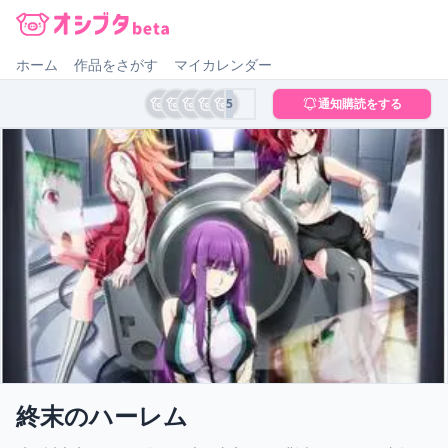
オシブタ Oshibuta
ホーム
作品をさがす
マイカレンダー
5
通知購読をする
終末のハーレム