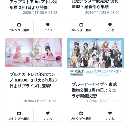
記念グッズ一般発売! 便利
アップストア iin アトレ秋
屋68・給食部ら集結
葉原 2月1日より開催!
2026年1月30日 08:52
2026年1月28日 08:00
カレンダー解除
いいね
カレンダー解除
いいね
ブルアカ ドレス姿のホシ
ノ &#038; セリカが1月23
ブルーアーカイブ × 東武
日よりプライズに登場!
動物公園 3月14日よりコ
ラボ開催決定!
2026年1月22日 10:00
2026年1月21日 08:30
カレンダー解除
いいね
カレンダー解除
いいね