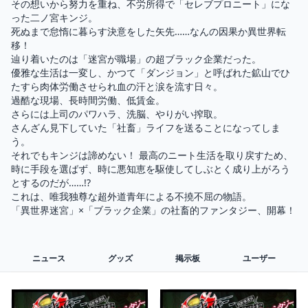
その想いから努力を重ね、不労所得で「セレブプロニート」にな
った二ノ宮キンジ。

死ぬまで怠惰に暮らす決意をした矢先……なんの因果か異世界転
移！

辿り着いたのは「迷宮が職場」の超ブラック企業だった。

優雅な生活は一変し、かつて「ダンジョン」と呼ばれた鉱山でひ
たすら肉体労働させられ血の汗と涙を流す日々。

過酷な現場、長時間労働、低賃金。

さらには上司のパワハラ、洗脳、やりがい搾取。

さんざん見下していた「社畜」ライフを送ることになってしま
う。

それでもキンジは諦めない！ 最高のニート生活を取り戻すため、
時に手段を選ばず、時に悪知恵を駆使してしぶとく成り上がろう
とするのだが……!?

これは、唯我独尊な超外道青年による不撓不屈の物語。

「異世界迷宮」×「ブラック企業」の社畜的ファンタジー、開幕！
ニュース
グッズ
掲示板
ユーザー