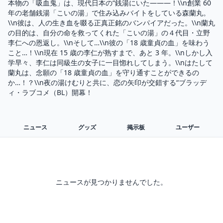
本物の「吸血鬼」は、現代日本の“銭湯にいた———！\\n創業 60 
年の老舗銭湯「こいの湯」で住み込みバイトをしている森蘭丸。
\\n彼は、人の生き血を啜る正真正銘のバンパイアだった。\\n蘭丸
の目的は、自分の命を救ってくれた「こいの湯」の４代目・立野
李仁への恩返し。\\nそして…\\n彼の「18 歳童貞の血」を味わう
こと…！\\n現在 15 歳の李仁が熟すまで、あと 3 年。\\nしかし入
学早々、李仁は同級生の女子に一目惚れしてしまう。\\nはたして
蘭丸は、念願の「18 歳童貞の血」を守り通すことができるの
か…！？\\n夜の湯けむりと共に、恋の矢印が交錯する“ブラッデ
ィ・ラブコメ（BL）開幕！
ニュース
グッズ
掲示板
ユーザー
ニュースが見つかりませんでした。