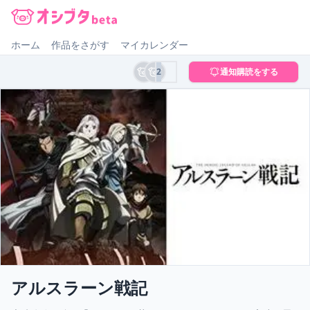
オシブタ Oshibuta
ホーム
作品をさがす
マイカレンダー
2
通知購読をする
アルスラーン戦記