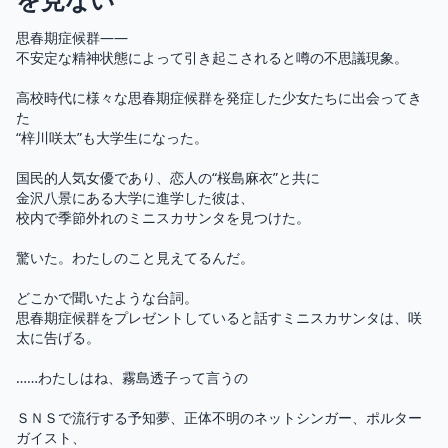
思春期症候群――

不安定な精神状態によって引き起こされると噂の不思議現象。

高校時代に様々な思春期症候群を発症した少女たちに出会ってき
た

“梓川咲太”も大学生になった。

国民的人気女優であり、恋人の“桜島麻衣”と共に

金沢八景にある大学に進学した彼は、

校内で季節外れのミニスカサンタを見つけた。

驚いた。わたしのこと見えてるんだ。

どこかで聞いたような台詞。

思春期症候群をプレゼントしていると話すミニスカサンタは、咲
太に告げる。

……わたしはね、霧島透子って言うの

ＳＮＳで流行する予知夢、正体不明のネットシンガー、ポルター
ガイスト、
