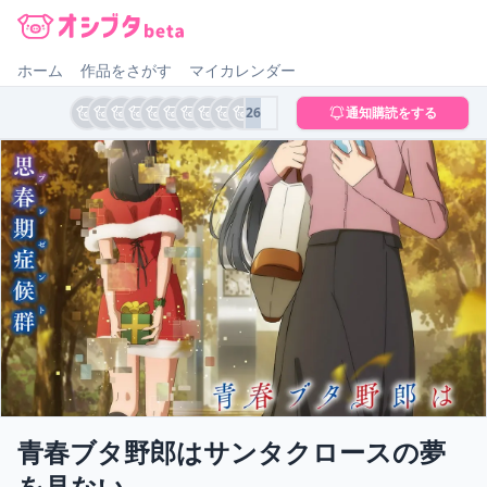
オシブタ Oshibuta
ホーム
作品をさがす
マイカレンダー
26
通知購読をする
青春ブタ野郎はサンタクロースの夢
を見ない