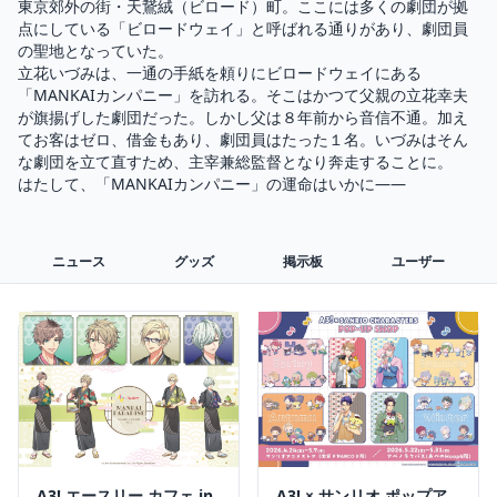
東京郊外の街・天鵞絨（ビロード）町。ここには多くの劇団が拠
点にしている「ビロードウェイ」と呼ばれる通りがあり、劇団員
の聖地となっていた。

立花いづみは、一通の手紙を頼りにビロードウェイにある
「MANKAIカンパニー」を訪れる。そこはかつて父親の立花幸夫
が旗揚げした劇団だった。しかし父は８年前から音信不通。加え
てお客はゼロ、借金もあり、劇団員はたった１名。いづみはそん
な劇団を立て直すため、主宰兼総監督となり奔走することに。

はたして、「MANKAIカンパニー」の運命はいかに――
ニュース
グッズ
掲示板
ユーザー
A3! エースリー カフェ in
A3! × サンリオ ポップア